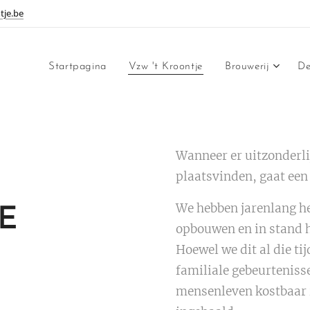
tje.be
Startpagina
Vzw 't Kroontje
Brouwerij
De
Wanneer er uitzonderli
plaatsvinden, gaat een
We hebben jarenlang hee
E
opbouwen en in stand 
Hoewel we dit al die ti
familiale gebeurtenisse
mensenleven kostbaar i